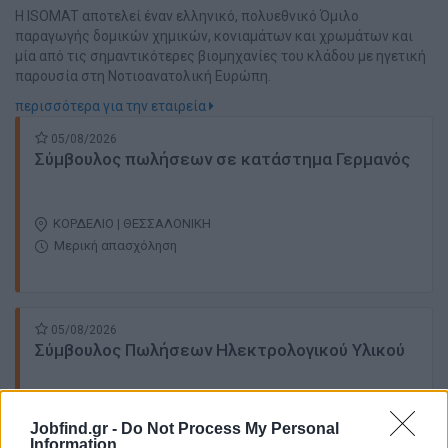
Η ISOMAT αποτελεί έναν ελληνικό, πολυεθνικό Όμιλο
παραγωγής δομικών χημικών, κονιαμάτων και χρωμάτων και
μία από τις σημαντικότερες βιομηχανίες του κλάδου με ηγετική
παρουσία στη Νοτιοανατολική Ευρώπη.
περισσότερα για την εταιρεία
05/08/2026
Σύμβουλος πωλήσεων σε κατάστημα Γερμανός
ΚΟΡΔΕΛΙΟ | ΘΕΣΣΑΛΟΝΙΚΗ
Μερική απασχόληση
05/08/2026
Σύμβουλος Πωλήσεων Ηλεκτρολογικού Υλικού
ΘΕΣΣΑΛΟΝΙΚΗ
Jobfind.gr -
Do Not Process My Personal
Πλήρης απασχόληση
Information