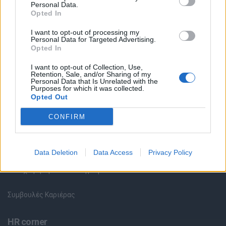
Personal Data.
Opted In
Θέσεις εργασίας
I want to opt-out of processing my
Personal Data for Targeted Advertising.
Όλες οι Θέσεις Εργασίας
Opted In
I want to opt-out of Collection, Use,
Θέσεις Εργασίας ανά Ειδικότητα
Retention, Sale, and/or Sharing of my
Personal Data that Is Unrelated with the
Purposes for which it was collected.
Θέσεις Εργασίας ανά Εταιρεία
Opted Out
CONFIRM
Κέντρο Βοήθειας
Υπηρεσίες υποψηφίων
Data Deletion
Data Access
Privacy Policy
Καταχώρηση Online Βιογραφικού
Συμβουλές Καριέρας
HR corner