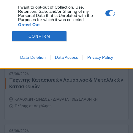
I want to opt-out of Collection, Use,
Retention, Sale, and/or Sharing of my
Personal Data that Is Unrelated with the
07/08/2026
Purposes for which it was collected.
Χειριστής Μηχανημάτων Έργου
Opted Out
CONFIRM
ΘΕΣΣΑΛΟΝΙΚΗ
Πλήρης απασχόληση
Data Deletion
Data Access
Privacy Policy
07/08/2026
Τεχνίτης Κατασκευών Λαμαρίνας & Μεταλλικών
Κατασκευών
ΚΑΛΟΧΩΡΙ - ΣΙΝΔΟΣ - ΔΙΑΒΑΤΑ | ΘΕΣΣΑΛΟΝΙΚΗ
Πλήρης απασχόληση
06/08/2026