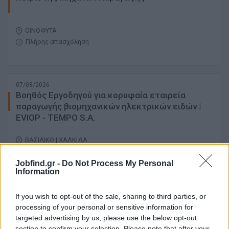
ΟΙΝΟΦΥΤΑ
Πλήρης απασχόληση
07/08/2026
Βοηθός Εργοδηγού για κορυφαία εταιρεία
παραγωγής βιομηχανικών ηλεκτρικών ειδών |
EVIOP - TEMPO S.A.
ΒΑΣΙΛΙΚΟ | ΧΑΛΚΙΔΑ
Πλήρης απασχόληση
Jobfind.gr -
Do Not Process My Personal
Information
07/08/2026
If you wish to opt-out of the sale, sharing to third parties, or
Τεχνικοί Οπτικών Ινών & Βοηθοί – UFBB | FTTH
processing of your personal or sensitive information for
Project Φθιώτιδα
targeted advertising by us, please use the below opt-out
section to confirm your selection. Please note that after your