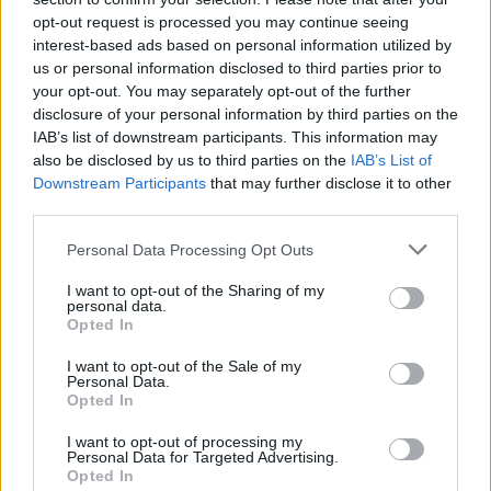
ΛΑΜΙΑ
opt-out request is processed you may continue seeing
Πλήρης απασχόληση
interest-based ads based on personal information utilized by
us or personal information disclosed to third parties prior to
your opt-out. You may separately opt-out of the further
disclosure of your personal information by third parties on the
IAB’s list of downstream participants. This information may
07/08/2026
Εργάτες - Παραλαβή Ελιάς (Εποχιακή Εργασία)
also be disclosed by us to third parties on the
IAB’s List of
Downstream Participants
that may further disclose it to other
third parties.
ΛΑΚΚΩΜΑ - ΧΑΛΚΙΔΙΚΗΣ | ΘΕΣΣΑΛΟΝΙΚΗ
Personal Data Processing Opt Outs
Πλήρης απασχόληση
I want to opt-out of the Sharing of my
personal data.
Opted In
07/08/2026
Χειριστής κέντρων κατεργασίας CNC
I want to opt-out of the Sale of my
Personal Data.
Opted In
ΑΣΠΡΟΠΥΡΓΟΣ | ΑΘΗΝΑ - ΑΤΤΙΚΗ
I want to opt-out of processing my
Personal Data for Targeted Advertising.
Πλήρης απασχόληση
Opted In