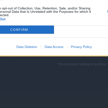
o opt-out of Collection, Use, Retention, Sale, and/or Sharing
ersonal Data that Is Unrelated with the Purposes for which it
lected.
Out
CONFIRM
εσίες υποψηφίων
HR corner
ηση Online Βιογραφικού
Περιγραφές Θέσεων Εργασίας
Data Deletion
Data Access
Privacy Policy
λές Καριέρας
Ερωτήσεις συνεντεύξεων
Υπολογισμός καθαρού μισθού