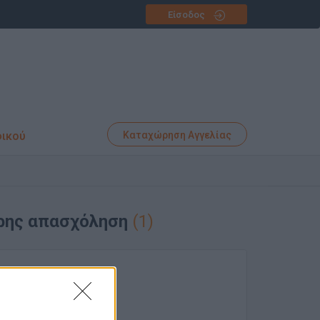
Είσοδος
φικού
Καταχώρηση Αγγελίας
ήρης απασχόληση
(1)