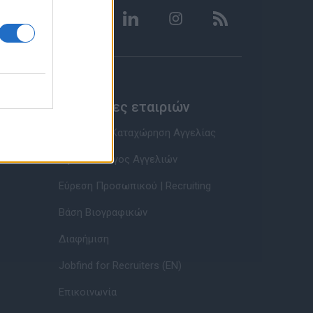
Υπηρεσίες εταιριών
Εγγραφή & Καταχώρηση Αγγελίας
Τιμοκατάλογος Αγγελιών
Εύρεση Προσωπικού | Recruiting
Βάση Βιογραφικών
Διαφήμιση
Jobfind for Recruiters (EN)
Επικοινωνία