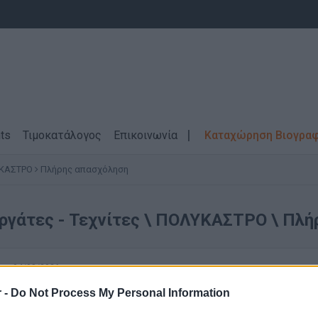
ts
Τιμοκατάλογος
Επικοινωνία
Καταχώρηση Βιογρα
ΚΑΣΤΡΟ
Πλήρης απασχόληση
ργάτες - Τεχνίτες \ ΠΟΛΥΚΑΣΤΡΟ \ Πλ
04/08/2026
Εργάτες Παραγωγής (Πολύκαστρο)
 -
Do Not Process My Personal Information
Παραγωγή - Εργάτες - Τεχνίτες