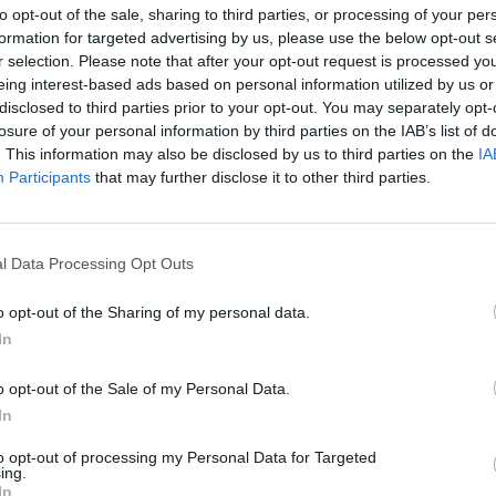
to opt-out of the sale, sharing to third parties, or processing of your per
formation for targeted advertising by us, please use the below opt-out s
ΠΟΛΥΚΑΣΤΡΟ
r selection. Please note that after your opt-out request is processed y
Πλήρης απασχόληση
eing interest-based ads based on personal information utilized by us or
disclosed to third parties prior to your opt-out. You may separately opt-
losure of your personal information by third parties on the IAB’s list of
. This information may also be disclosed by us to third parties on the
IA
Participants
that may further disclose it to other third parties.
σελίδα
1
από
1
προηγούμενη
1
l Data Processing Opt Outs
o opt-out of the Sharing of my personal data.
In
o opt-out of the Sale of my Personal Data.
In
to opt-out of processing my Personal Data for Targeted
ing.
In