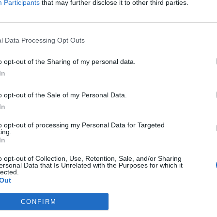
Participants
that may further disclose it to other third parties.
Δείτε όλες τις θέσεις εργασίας εδώ
l Data Processing Opt Outs
o opt-out of the Sharing of my personal data.
In
o opt-out of the Sale of my Personal Data.
In
to opt-out of processing my Personal Data for Targeted
ing.
εσίες υποψηφίων
HR corner
In
ηση Online Βιογραφικού
o opt-out of Collection, Use, Retention, Sale, and/or Sharing
Περιγραφές Θέσεων Εργασίας
ersonal Data that Is Unrelated with the Purposes for which it
lected.
λές Καριέρας
Ερωτήσεις συνεντεύξεων
Out
Υπολογισμός καθαρού μισθού
CONFIRM