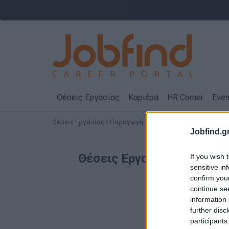
Θέσεις Εργασίας
Καριέρα
HR Corner
Even
Θέσεις Εργασίας
Παραγωγή - Εργάτες - Τεχνίτες
ΑΘΗΝΑ
Jobfind.gr
Θέσεις Εργασίας
Παραγωγή
If you wish 
sensitive in
confirm you
continue se
information 
further disc
participants