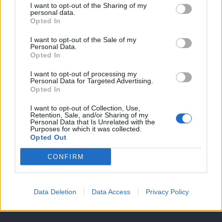
Υπηρεσίες υποψηφίων
I want to opt-out of the Sharing of my
personal data.
Opted In
Καταχώρηση Online Βιογραφικού
I want to opt-out of the Sale of my
Personal Data.
Συμβουλές Καριέρας
Opted In
I want to opt-out of processing my
HR corner
Personal Data for Targeted Advertising.
Opted In
Περιγραφές Θέσεων Εργασίας
I want to opt-out of Collection, Use,
Retention, Sale, and/or Sharing of my
Personal Data that Is Unrelated with the
Purposes for which it was collected.
Ερωτήσεις συνεντεύξεων
Opted Out
Υπολογισμός καθαρού μισθού
CONFIRM
Υπηρεσίες εταιριών
Data Deletion
Data Access
Privacy Policy
Εγγραφή & Καταχώρηση Αγγελίας