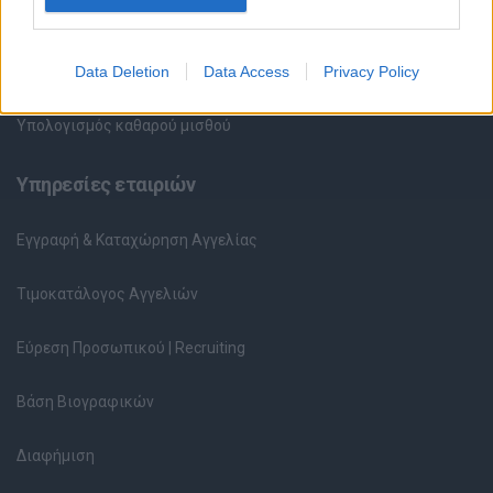
Περιγραφές Θέσεων Εργασίας
Data Deletion
Data Access
Privacy Policy
Ερωτήσεις συνεντεύξεων
Υπολογισμός καθαρού μισθού
Υπηρεσίες εταιριών
Εγγραφή & Καταχώρηση Αγγελίας
Τιμοκατάλογος Αγγελιών
Εύρεση Προσωπικού | Recruiting
Βάση Βιογραφικών
Διαφήμιση