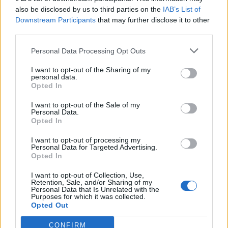
Θέσεις εργασίας
also be disclosed by us to third parties on the
IAB’s List of
Downstream Participants
that may further disclose it to other
third parties.
Όλες οι Θέσεις Εργασίας
Personal Data Processing Opt Outs
Θέσεις Εργασίας ανά Ειδικότητα
I want to opt-out of the Sharing of my
personal data.
Θέσεις Εργασίας ανά Εταιρεία
Opted In
I want to opt-out of the Sale of my
Κέντρο Βοήθειας
Personal Data.
Opted In
Υπηρεσίες υποψηφίων
I want to opt-out of processing my
Personal Data for Targeted Advertising.
Opted In
Καταχώρηση Online Βιογραφικού
I want to opt-out of Collection, Use,
Retention, Sale, and/or Sharing of my
Συμβουλές Καριέρας
Personal Data that Is Unrelated with the
Purposes for which it was collected.
Opted Out
HR corner
CONFIRM