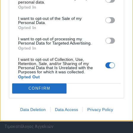
personal data.
Καταχώρηση Online Βιογραφικού
Opted In
I want to opt-out of the Sale of my
Συμβουλές Καριέρας
Personal Data.
Opted In
HR corner
I want to opt-out of processing my
Personal Data for Targeted Advertising.
Opted In
Περιγραφές Θέσεων Εργασίας
I want to opt-out of Collection, Use,
Retention, Sale, and/or Sharing of my
Ερωτήσεις συνεντεύξεων
Personal Data that Is Unrelated with the
Purposes for which it was collected.
Opted Out
Υπολογισμός καθαρού μισθού
CONFIRM
Υπηρεσίες εταιριών
Data Deletion
Data Access
Privacy Policy
Εγγραφή & Καταχώρηση Αγγελίας
Τιμοκατάλογος Αγγελιών