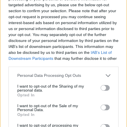
targeted advertising by us, please use the below opt-out
section to confirm your selection. Please note that after your
opt-out request is processed you may continue seeing
03/08/2026
interest-based ads based on personal information utilized by
Πωλητής / Πωλήτρια – Ιατρικός Επισκέπτης /
us or personal information disclosed to third parties prior to
Ιατρική Επισκέπτρια
your opt-out. You may separately opt-out of the further
disclosure of your personal information by third parties on the
ATTIKH | ΑΘΗΝΑ - ΑΤΤΙΚΗ
IAB’s list of downstream participants. This information may
Πλήρης απασχόληση
also be disclosed by us to third parties on the
IAB’s List of
Downstream Participants
that may further disclose it to other
third parties.
27/07/2026
Personal Data Processing Opt Outs
Συνεργάτης Πωλήσεων
I want to opt-out of the Sharing of my
personal data.
Opted In
ΘΕΣΣΑΛΟΝΙΚΗ
Πλήρης απασχόληση
I want to opt-out of the Sale of my
Personal Data.
Opted In
I want to opt-out of processing my
22/07/2026