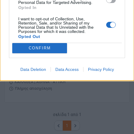
Personal Data for Targeted Advertising.
Αισθητικός - Σύμβουλος Ομορφιάς
Opted In
I want to opt-out of Collection, Use,
Retention, Sale, and/or Sharing of my
ΚΕΝΤΡΟ ΘΕΣΣΑΛΟΝΙΚΗΣ | ΘΕΣΣΑΛΟΝΙΚΗ
Personal Data that Is Unrelated with the
Πλήρης απασχόληση
Purposes for which it was collected.
Opted Out
800 € - 950 € ανά μήνα καθαρά
CONFIRM
22/07/2026
Υπάλληλος Γραφείου για το τμήμα Οδοντικών
Εμφυτευμάτων
Data Deletion
Data Access
Privacy Policy
ΚΑΛΛΙΘΕΑ | ΑΘΗΝΑ - ΑΤΤΙΚΗ
Πλήρης απασχόληση
σελίδα
1
από
1
1