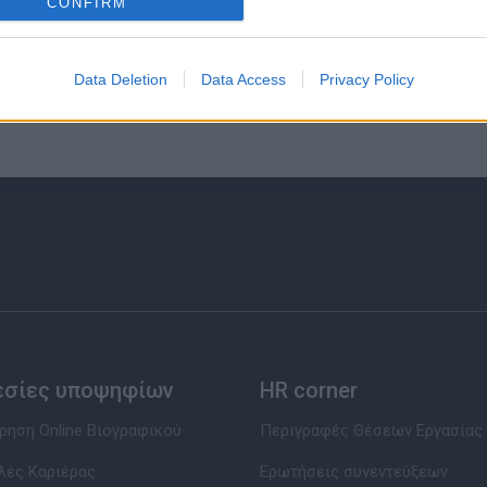
CONFIRM
Data Deletion
Data Access
Privacy Policy
εσίες υποψηφίων
HR corner
ηση Online Βιογραφικού
Περιγραφές Θέσεων Εργασίας
λές Καριέρας
Ερωτήσεις συνεντεύξεων