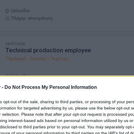
Ολλανδία
Πλήρης απασχόληση
28/07/2026
Technical production employee
Παραγωγή - Εργάτες - Τεχνίτες
Ολλανδία
Πλήρης απασχόληση
 -
Do Not Process My Personal Information
to opt-out of the sale, sharing to third parties, or processing of your per
formation for targeted advertising by us, please use the below opt-out s
28/07/2026
r selection. Please note that after your opt-out request is processed y
Pool Builder / Production Specialist – Build
eing interest-based ads based on personal information utilized by us or
Something That Lasts a Lifetime
disclosed to third parties prior to your opt-out. You may separately opt-
Παραγωγή - Εργάτες - Τεχνίτες
losure of your personal information by third parties on the IAB’s list of