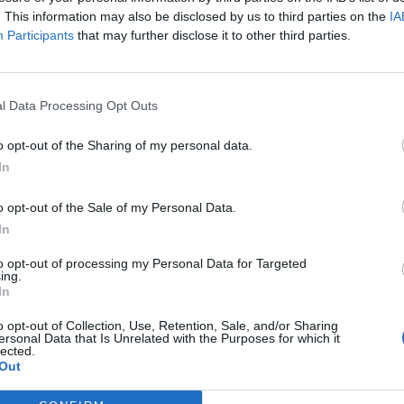
. This information may also be disclosed by us to third parties on the
IA
Ολλανδία
Participants
that may further disclose it to other third parties.
Πλήρης απασχόληση
l Data Processing Opt Outs
27/07/2026
Τεχνίτης Στέγης
o opt-out of the Sharing of my personal data.
Παραγωγή - Εργάτες - Τεχνίτες
In
o opt-out of the Sale of my Personal Data.
ECHT | Ολλανδία
In
Πλήρης απασχόληση
to opt-out of processing my Personal Data for Targeted
2800 € - 3200 € ανά μήνα μικτά
ing.
In
o opt-out of Collection, Use, Retention, Sale, and/or Sharing
ersonal Data that Is Unrelated with the Purposes for which it
lected.
σελίδα
1
από
1
Out
προηγούμενη
1