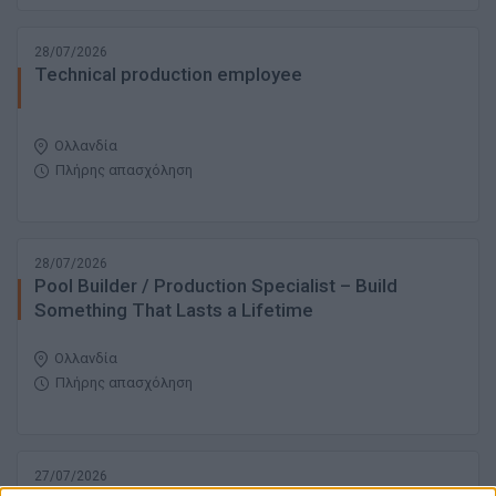
28/07/2026
Technical production employee
Ολλανδία
Πλήρης απασχόληση
28/07/2026
Pool Builder / Production Specialist – Build
Something That Lasts a Lifetime
Ολλανδία
Πλήρης απασχόληση
27/07/2026