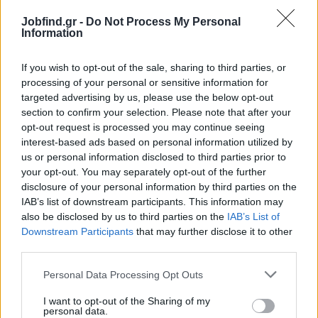
Τεχνίτης Στέγης
Jobfind.gr -
Do Not Process My Personal
Information
ECHT | Ολλανδία
Πλήρης απασχόληση
If you wish to opt-out of the sale, sharing to third parties, or
2800 € - 3200 € ανά μήνα μικτά
processing of your personal or sensitive information for
targeted advertising by us, please use the below opt-out
section to confirm your selection. Please note that after your
σελίδα
1
από
1
opt-out request is processed you may continue seeing
interest-based ads based on personal information utilized by
1
us or personal information disclosed to third parties prior to
your opt-out. You may separately opt-out of the further
disclosure of your personal information by third parties on the
IAB’s list of downstream participants. This information may
also be disclosed by us to third parties on the
IAB’s List of
Downstream Participants
that may further disclose it to other
third parties.
Personal Data Processing Opt Outs
I want to opt-out of the Sharing of my
personal data.