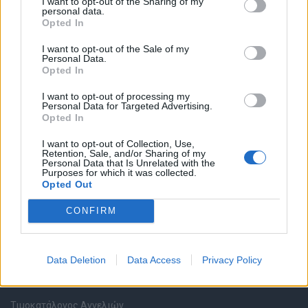
I want to opt-out of the Sharing of my
personal data.
Opted In
Καταχώρηση Online Βιογραφικού
I want to opt-out of the Sale of my
Personal Data.
Συμβουλές Καριέρας
Opted In
I want to opt-out of processing my
HR corner
Personal Data for Targeted Advertising.
Opted In
Περιγραφές Θέσεων Εργασίας
I want to opt-out of Collection, Use,
Retention, Sale, and/or Sharing of my
Personal Data that Is Unrelated with the
Ερωτήσεις συνεντεύξεων
Purposes for which it was collected.
Opted Out
Υπολογισμός καθαρού μισθού
CONFIRM
Υπηρεσίες εταιριών
Data Deletion
Data Access
Privacy Policy
Εγγραφή & Καταχώρηση Αγγελίας
Τιμοκατάλογος Αγγελιών