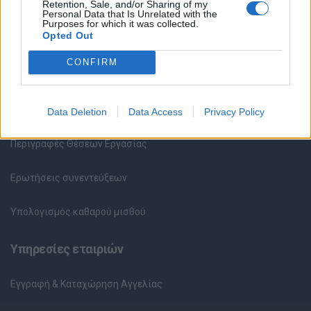
Υπηρεσίες υποψηφίων
Retention, Sale, and/or Sharing of my
Personal Data that Is Unrelated with the
Purposes for which it was collected.
Opted Out
Καταχώρηση Online Βιογραφικού
CONFIRM
Συμβουλές Καριέρας
HR corner
Data Deletion
Data Access
Privacy Policy
Περιγραφές Θέσεων Εργασίας
Ερωτήσεις συνεντεύξεων
Υπολογισμός καθαρού μισθού
Υπηρεσίες εταιριών
Εγγραφή & Καταχώρηση Αγγελίας