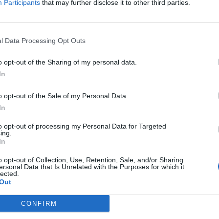
Participants
that may further disclose it to other third parties.
Δείτε όλες τις θέσεις εργασίας εδώ
l Data Processing Opt Outs
o opt-out of the Sharing of my personal data.
In
o opt-out of the Sale of my Personal Data.
In
to opt-out of processing my Personal Data for Targeted
ing.
εσίες υποψηφίων
HR corner
In
ηση Online Βιογραφικού
o opt-out of Collection, Use, Retention, Sale, and/or Sharing
Περιγραφές Θέσεων Εργασίας
ersonal Data that Is Unrelated with the Purposes for which it
lected.
λές Καριέρας
Ερωτήσεις συνεντεύξεων
Out
Υπολογισμός καθαρού μισθού
CONFIRM