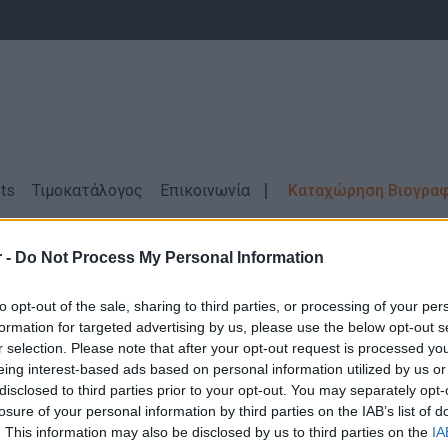
ts
Τιμοκατάλογος
Επικοινωνία
Καταχώρηση Βιογρα
 -
Do Not Process My Personal Information
σεις Εργασίας SANI / IKOS GROUP |
Εκπ
to opt-out of the sale, sharing to third parties, or processing of your per
formation for targeted advertising by us, please use the below opt-out s
r selection. Please note that after your opt-out request is processed y
eing interest-based ads based on personal information utilized by us or
disclosed to third parties prior to your opt-out. You may separately opt-
losure of your personal information by third parties on the IAB’s list of
Δεν βρέθηκαν αποτελέσματα για την αναζήτηση σας!
. This information may also be disclosed by us to third parties on the
IA