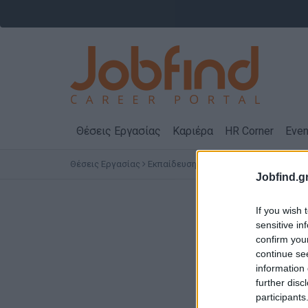
Θέσεις Εργασίας
Καριέρα
HR Corner
Even
Θέσεις Εργασίας
Εκπαίδευση
SANI / IKOS GROUP
Jobfind.gr
Νέες Θέ
If you wish 
sensitive in
confirm you
continue se
information 
further disc
participants