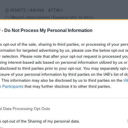
REMOTE | ΑΘΗΝΑ - ΑΤΤΙΚΗ
Μερική απασχόληση | Εργασία από το σπίτι
 -
Do Not Process My Personal Information
24/07/2026
to opt-out of the sale, sharing to third parties, or processing of your per
AI Specialist / Data Analyst για Business Optim
formation for targeted advertising by us, please use the below opt-out s
Πληροφορική - Προγραμματιστές
r selection. Please note that after your opt-out request is processed y
eing interest-based ads based on personal information utilized by us or
disclosed to third parties prior to your opt-out. You may separately opt-
ΑΣΠΡΟΠΥΡΓΟΣ | ΑΘΗΝΑ - ΑΤΤΙΚΗ
losure of your personal information by third parties on the IAB’s list of
Hybrid | Εργασία από το σπίτι
. This information may also be disclosed by us to third parties on the
IA
Participants
that may further disclose it to other third parties.
l Data Processing Opt Outs
σελίδα
1
από
1
o opt-out of the Sharing of my personal data.
προηγούμενη
1