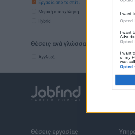
Opted 
Εργασία από το σπίτι
Μερική απασχόληση
I want t
Opted 
Hybrid
I want 
Advertis
Opted 
Θέσεις ανά γλώσσα
I want t
Αγγλικά
of my P
was col
Opted 
Θέσεις εργασίας
Υπηρ