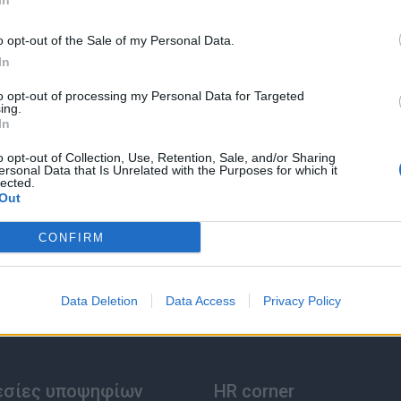
In
o opt-out of the Sale of my Personal Data.
In
to opt-out of processing my Personal Data for Targeted
ing.
In
o opt-out of Collection, Use, Retention, Sale, and/or Sharing
ersonal Data that Is Unrelated with the Purposes for which it
lected.
Out
CONFIRM
Data Deletion
Data Access
Privacy Policy
εσίες υποψηφίων
HR corner