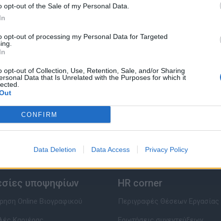
o opt-out of the Sale of my Personal Data.
In
to opt-out of processing my Personal Data for Targeted
ing.
In
o opt-out of Collection, Use, Retention, Sale, and/or Sharing
ersonal Data that Is Unrelated with the Purposes for which it
lected.
Out
CONFIRM
Data Deletion
Data Access
Privacy Policy
εσίες υποψηφίων
HR corner
ηση Online Βιογραφικού
Περιγραφές Θέσεων Εργασίας
λές Καριέρας
Ερωτήσεις συνεντεύξεων