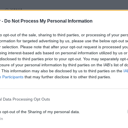
ΧΑΝΙΑ
Πλήρης απασχόληση
 -
Do Not Process My Personal Information
to opt-out of the sale, sharing to third parties, or processing of your per
formation for targeted advertising by us, please use the below opt-out s
20/07/2026
r selection. Please note that after your opt-out request is processed y
Μασέρ / Spa Therapist | Μόνιμη Καριέρα στα 
eing interest-based ads based on personal information utilized by us or
Ομορφιά, Περιποίηση - Fitness
disclosed to third parties prior to your opt-out. You may separately opt-
losure of your personal information by third parties on the IAB’s list of
. This information may also be disclosed by us to third parties on the
IA
ΧΑΝΙΑ
Participants
that may further disclose it to other third parties.
Πλήρης απασχόληση
l Data Processing Opt Outs
o opt-out of the Sharing of my personal data.
σελίδα
1
από
1
In
προηγούμενη
1