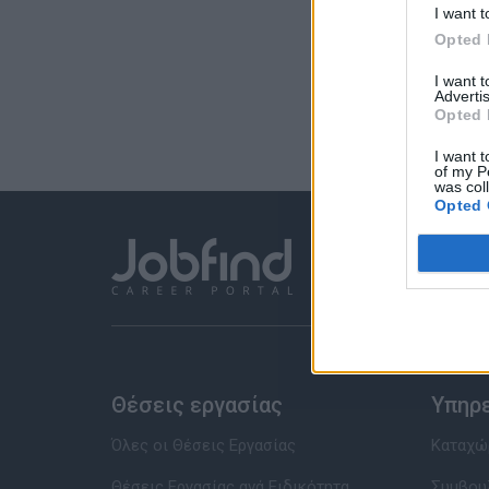
I want t
Opted 
I want 
Advertis
Opted 
I want t
of my P
was col
Opted 
Θέσεις εργασίας
Υπηρ
Όλες οι Θέσεις Εργασίας
Καταχώρ
Θέσεις Εργασίας ανά Ειδικότητα
Συμβου