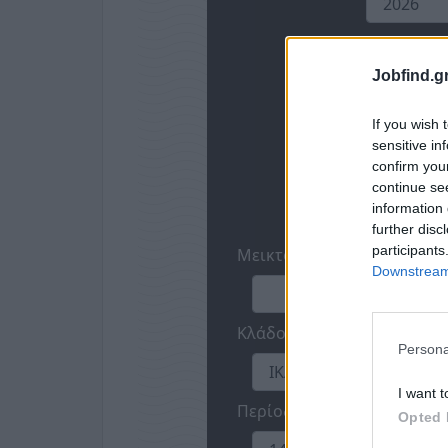
Jobfind.gr
If you wish 
sensitive in
confirm you
continue se
information 
further disc
participants
Downstream 
Persona
I want t
Opted 