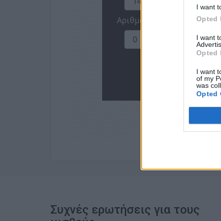
I want t
Opted 
I want 
Advertis
Opted 
I want t
of my P
was col
Opted 
Συχνές ερωτήσεις για τους