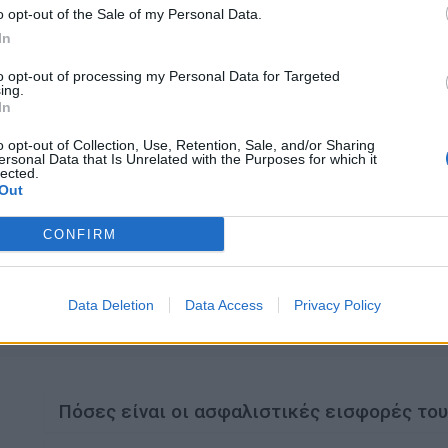
o opt-out of the Sale of my Personal Data.
In
to opt-out of processing my Personal Data for Targeted
ing.
In
o opt-out of Collection, Use, Retention, Sale, and/or Sharing
ersonal Data that Is Unrelated with the Purposes for which it
lected.
Out
CONFIRM
Data Deletion
Data Access
Privacy Policy
Πόσες είναι οι ασφαλιστικές εισφορές του