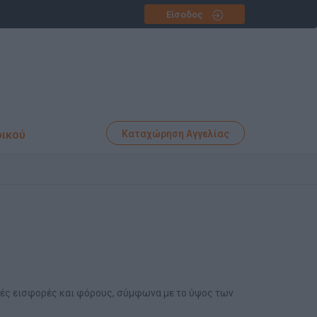
Είσοδος
φικού
Καταχώρηση Αγγελίας
κές εισφορές και φόρους, σύμφωνα με το ύψος των