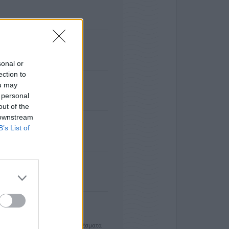
sonal or
ection to
ou may
 personal
out of the
 downstream
B’s List of