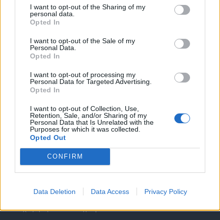
I want to opt-out of the Sharing of my
personal data.
Opted In
I want to opt-out of the Sale of my
Personal Data.
Opted In
Θέσεις εργασίας
I want to opt-out of processing my
Personal Data for Targeted Advertising.
Όλες οι Θέσεις Εργασίας
Opted In
I want to opt-out of Collection, Use,
Θέσεις Εργασίας ανά Ειδικότητα
Retention, Sale, and/or Sharing of my
Personal Data that Is Unrelated with the
Purposes for which it was collected.
Θέσεις Εργασίας ανά Εταιρεία
Opted Out
CONFIRM
Κέντρο Βοήθειας
Υπηρεσίες υποψηφίων
Data Deletion
Data Access
Privacy Policy
Καταχώρηση Online Βιογραφικού