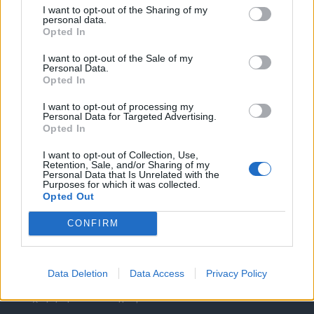
I want to opt-out of the Sharing of my
personal data.
Opted In
I want to opt-out of the Sale of my
Personal Data.
Opted In
Θέσεις εργασίας
I want to opt-out of processing my
Personal Data for Targeted Advertising.
Όλες οι Θέσεις Εργασίας
Opted In
I want to opt-out of Collection, Use,
Θέσεις Εργασίας ανά Ειδικότητα
Retention, Sale, and/or Sharing of my
Personal Data that Is Unrelated with the
Purposes for which it was collected.
Θέσεις Εργασίας ανά Εταιρεία
Opted Out
CONFIRM
Κέντρο Βοήθειας
Υπηρεσίες υποψηφίων
Data Deletion
Data Access
Privacy Policy
Καταχώρηση Online Βιογραφικού