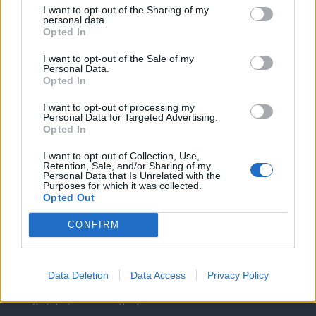
I want to opt-out of the Sharing of my
personal data.
Opted In
I want to opt-out of the Sale of my
Personal Data.
Opted In
Θέσεις εργασίας
I want to opt-out of processing my
Personal Data for Targeted Advertising.
Όλες οι Θέσεις Εργασίας
Opted In
I want to opt-out of Collection, Use,
Θέσεις Εργασίας ανά Ειδικότητα
Retention, Sale, and/or Sharing of my
Personal Data that Is Unrelated with the
Purposes for which it was collected.
Θέσεις Εργασίας ανά Εταιρεία
Opted Out
CONFIRM
Κέντρο Βοήθειας
Υπηρεσίες υποψηφίων
Data Deletion
Data Access
Privacy Policy
Καταχώρηση Online Βιογραφικού