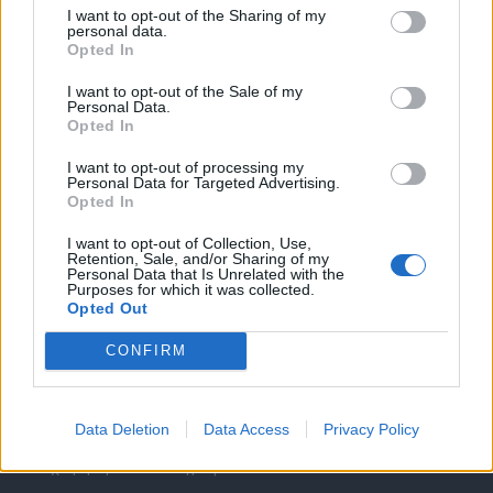
I want to opt-out of the Sharing of my
personal data.
Opted In
I want to opt-out of the Sale of my
Personal Data.
Opted In
Θέσεις εργασίας
I want to opt-out of processing my
Personal Data for Targeted Advertising.
Όλες οι Θέσεις Εργασίας
Opted In
I want to opt-out of Collection, Use,
Θέσεις Εργασίας ανά Ειδικότητα
Retention, Sale, and/or Sharing of my
Personal Data that Is Unrelated with the
Purposes for which it was collected.
Θέσεις Εργασίας ανά Εταιρεία
Opted Out
CONFIRM
Κέντρο Βοήθειας
Υπηρεσίες υποψηφίων
Data Deletion
Data Access
Privacy Policy
Καταχώρηση Online Βιογραφικού