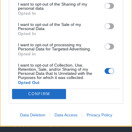
I want to opt-out of the Sharing of my
personal data.
Opted In
I want to opt-out of the Sale of my
Personal Data.
Opted In
Θέσεις εργασίας
I want to opt-out of processing my
Personal Data for Targeted Advertising.
Όλες οι Θέσεις Εργασίας
Opted In
I want to opt-out of Collection, Use,
Θέσεις Εργασίας ανά Ειδικότητα
Retention, Sale, and/or Sharing of my
Personal Data that Is Unrelated with the
Purposes for which it was collected.
Θέσεις Εργασίας ανά Εταιρεία
Opted Out
CONFIRM
Κέντρο Βοήθειας
Υπηρεσίες υποψηφίων
Data Deletion
Data Access
Privacy Policy
Καταχώρηση Online Βιογραφικού