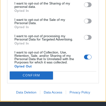
I want to opt-out of the Sharing of my
personal data.
Opted In
I want to opt-out of the Sale of my
Personal Data.
Opted In
Θέσεις εργασίας
I want to opt-out of processing my
Personal Data for Targeted Advertising.
Όλες οι Θέσεις Εργασίας
Opted In
I want to opt-out of Collection, Use,
Θέσεις Εργασίας ανά Ειδικότητα
Retention, Sale, and/or Sharing of my
Personal Data that Is Unrelated with the
Purposes for which it was collected.
Θέσεις Εργασίας ανά Εταιρεία
Opted Out
CONFIRM
Κέντρο Βοήθειας
Υπηρεσίες υποψηφίων
Data Deletion
Data Access
Privacy Policy
Καταχώρηση Online Βιογραφικού