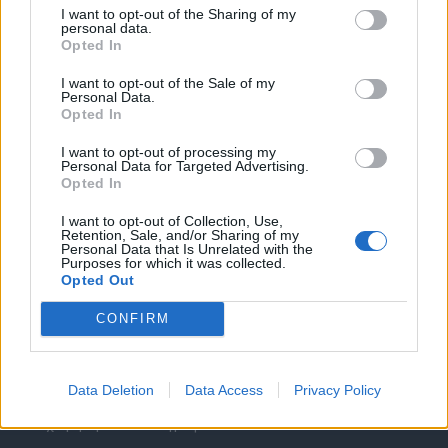
I want to opt-out of the Sharing of my
personal data.
Opted In
I want to opt-out of the Sale of my
Personal Data.
Opted In
Θέσεις εργασίας
I want to opt-out of processing my
Personal Data for Targeted Advertising.
Όλες οι Θέσεις Εργασίας
Opted In
I want to opt-out of Collection, Use,
Θέσεις Εργασίας ανά Ειδικότητα
Retention, Sale, and/or Sharing of my
Personal Data that Is Unrelated with the
Purposes for which it was collected.
Θέσεις Εργασίας ανά Εταιρεία
Opted Out
CONFIRM
Κέντρο Βοήθειας
Υπηρεσίες υποψηφίων
Data Deletion
Data Access
Privacy Policy
Καταχώρηση Online Βιογραφικού