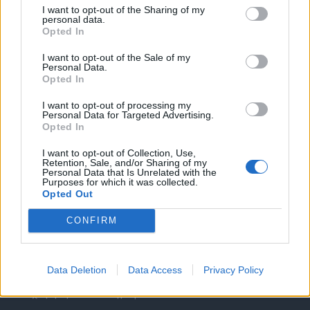
I want to opt-out of the Sharing of my
personal data.
Opted In
I want to opt-out of the Sale of my
Personal Data.
Opted In
Θέσεις εργασίας
I want to opt-out of processing my
Personal Data for Targeted Advertising.
Όλες οι Θέσεις Εργασίας
Opted In
I want to opt-out of Collection, Use,
Θέσεις Εργασίας ανά Ειδικότητα
Retention, Sale, and/or Sharing of my
Personal Data that Is Unrelated with the
Purposes for which it was collected.
Θέσεις Εργασίας ανά Εταιρεία
Opted Out
CONFIRM
Κέντρο Βοήθειας
Υπηρεσίες υποψηφίων
Data Deletion
Data Access
Privacy Policy
Καταχώρηση Online Βιογραφικού