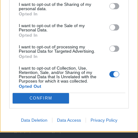
I want to opt-out of the Sharing of my
personal data.
Opted In
I want to opt-out of the Sale of my
Personal Data.
Opted In
Θέσεις εργασίας
I want to opt-out of processing my
Personal Data for Targeted Advertising.
Όλες οι Θέσεις Εργασίας
Opted In
I want to opt-out of Collection, Use,
Θέσεις Εργασίας ανά Ειδικότητα
Retention, Sale, and/or Sharing of my
Personal Data that Is Unrelated with the
Purposes for which it was collected.
Θέσεις Εργασίας ανά Εταιρεία
Opted Out
CONFIRM
Κέντρο Βοήθειας
Υπηρεσίες υποψηφίων
Data Deletion
Data Access
Privacy Policy
Καταχώρηση Online Βιογραφικού