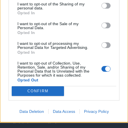
I want to opt-out of the Sharing of my
personal data.
Opted In
I want to opt-out of the Sale of my
Personal Data.
Opted In
Θέσεις εργασίας
I want to opt-out of processing my
Personal Data for Targeted Advertising.
Όλες οι Θέσεις Εργασίας
Opted In
I want to opt-out of Collection, Use,
Θέσεις Εργασίας ανά Ειδικότητα
Retention, Sale, and/or Sharing of my
Personal Data that Is Unrelated with the
Purposes for which it was collected.
Θέσεις Εργασίας ανά Εταιρεία
Opted Out
CONFIRM
Κέντρο Βοήθειας
Υπηρεσίες υποψηφίων
Data Deletion
Data Access
Privacy Policy
Καταχώρηση Online Βιογραφικού