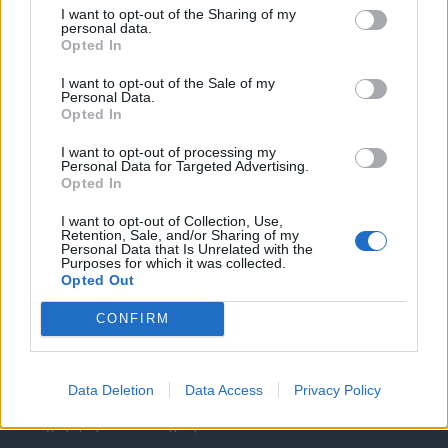
I want to opt-out of the Sharing of my
personal data.
Opted In
I want to opt-out of the Sale of my
Personal Data.
Opted In
Θέσεις εργασίας
I want to opt-out of processing my
Personal Data for Targeted Advertising.
Όλες οι Θέσεις Εργασίας
Opted In
I want to opt-out of Collection, Use,
Θέσεις Εργασίας ανά Ειδικότητα
Retention, Sale, and/or Sharing of my
Personal Data that Is Unrelated with the
Purposes for which it was collected.
Θέσεις Εργασίας ανά Εταιρεία
Opted Out
CONFIRM
Κέντρο Βοήθειας
Υπηρεσίες υποψηφίων
Data Deletion
Data Access
Privacy Policy
Καταχώρηση Online Βιογραφικού