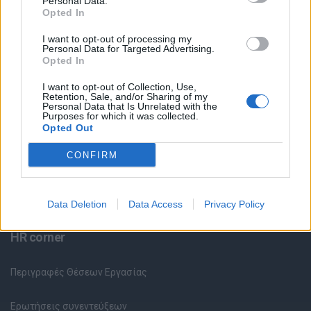
Personal Data.
Opted In
Θέσεις Εργασίας ανά Ειδικότητα
I want to opt-out of processing my
Personal Data for Targeted Advertising.
Θέσεις Εργασίας ανά Εταιρεία
Opted In
I want to opt-out of Collection, Use,
Κέντρο Βοήθειας
Retention, Sale, and/or Sharing of my
Personal Data that Is Unrelated with the
Purposes for which it was collected.
Opted Out
Υπηρεσίες υποψηφίων
CONFIRM
Καταχώρηση Online Βιογραφικού
Συμβουλές Καριέρας
Data Deletion
Data Access
Privacy Policy
HR corner
Περιγραφές Θέσεων Εργασίας
Ερωτήσεις συνεντεύξεων