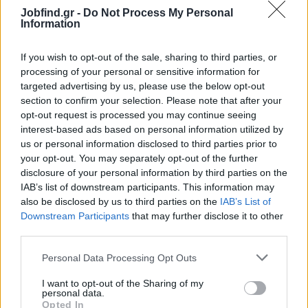
Θέσεις Εργασίας Εκπαίδευση στην πόλη
Jobfind.gr -
Do Not Process My Personal
ΧΑΛΚΙΔΙΚΗ
Information
Θέσεις Εργασίας Καθηγητές Δευτεροβάθμιας στην πόλη
ΧΑΛΚΙΔΙΚΗ
If you wish to opt-out of the sale, sharing to third parties, or
processing of your personal or sensitive information for
targeted advertising by us, please use the below opt-out
section to confirm your selection. Please note that after your
Θέσεις Εργασίας Εκπαίδευση στην πόλη
opt-out request is processed you may continue seeing
ΣΑΝΤΟΡΙΝΗ
interest-based ads based on personal information utilized by
us or personal information disclosed to third parties prior to
Θέσεις Εργασίας Καθηγητές Ξένων Γλωσσών στην πόλη
ΣΑΝΤΟΡΙΝΗ
your opt-out. You may separately opt-out of the further
disclosure of your personal information by third parties on the
IAB’s list of downstream participants. This information may
also be disclosed by us to third parties on the
IAB’s List of
Θέσεις Εργασίας Εκπαίδευση στην πόλη
Downstream Participants
that may further disclose it to other
ΒΟΛΟΣ
third parties.
Θέσεις Εργασίας Καθηγητές Ξένων Γλωσσών στην πόλη
Personal Data Processing Opt Outs
ΒΟΛΟΣ
I want to opt-out of the Sharing of my
personal data.
Opted In