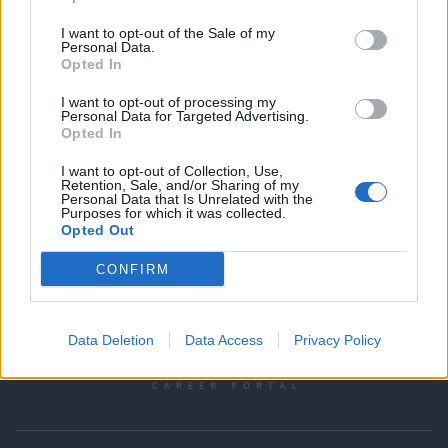
Θέσεις Εργασίας Εκπαίδευση στην πόλη
I want to opt-out of the Sale of my
ΚΙΛΚΙΣ
Personal Data.
Opted In
Θέσεις Εργασίας Καθηγητές Δευτεροβάθμιας στην πόλη
ΚΙΛΚΙΣ
I want to opt-out of processing my
Personal Data for Targeted Advertising.
Opted In
Θέσεις Εργασίας Εκπαίδευση στην πόλη
I want to opt-out of Collection, Use,
Retention, Sale, and/or Sharing of my
ΧΑΛΚΙΔΑ
Personal Data that Is Unrelated with the
Purposes for which it was collected.
Θέσεις Εργασίας Ειδική Αγωγή στην πόλη ΧΑΛΚΙΔΑ
Opted Out
CONFIRM
Data Deletion
Data Access
Privacy Policy