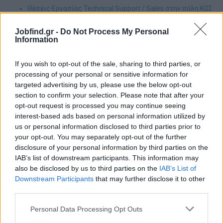
Θέσεις Εργασίας Technical Support / Sales στην πόλη ΚΩΣ
Jobfind.gr -
Do Not Process My Personal
Information
Θέσεις Εργασίας Πληροφορική -
Προγραμματιστές στην πόλη ΔΡΑΜΑ
If you wish to opt-out of the sale, sharing to third parties, or
processing of your personal or sensitive information for
Θέσεις Εργασίας Software Developer στην πόλη ΔΡΑΜΑ
targeted advertising by us, please use the below opt-out
section to confirm your selection. Please note that after your
opt-out request is processed you may continue seeing
Θέσεις Εργασίας Πληροφορική -
interest-based ads based on personal information utilized by
Προγραμματιστές στην πόλη ΗΡΑΚΛΕΙΟ
us or personal information disclosed to third parties prior to
your opt-out. You may separately opt-out of the further
Θέσεις Εργασίας Data Science & Analytics στην πόλη
disclosure of your personal information by third parties on the
ΗΡΑΚΛΕΙΟ
IAB’s list of downstream participants. This information may
also be disclosed by us to third parties on the
IAB’s List of
Downstream Participants
that may further disclose it to other
third parties.
Θέσεις Εργασίας Πληροφορική -
Προγραμματιστές στην πόλη ΚΟΜΟΤΗΝΗ
Personal Data Processing Opt Outs
Θέσεις Εργασίας IT Administrator | Τεχνικοί Η/Υ &