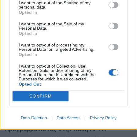
I want to opt-out of the Sharing of my
Δικτύων στην πόλη ΚΟΜΟΤΗΝΗ
personal data.
Opted In
I want to opt-out of the Sale of my
Θέσεις Εργασίας Πληροφορική -
Personal Data.
Opted In
Προγραμματιστές στην πόλη ΒΕΡΟΙΑ
Θέσεις Εργασίας Technical Support / Sales στην πόλη
I want to opt-out of processing my
Personal Data for Targeted Advertising.
ΒΕΡΟΙΑ
Opted In
I want to opt-out of Collection, Use,
Retention, Sale, and/or Sharing of my
Θέσεις Εργασίας Πληροφορική -
Personal Data that Is Unrelated with the
Purposes for which it was collected.
Προγραμματιστές στην πόλη ΚΑΤΕΡΙΝΗ
Opted Out
Θέσεις Εργασίας IT Administrator | Τεχνικοί Η/Υ &
CONFIRM
Δικτύων στην πόλη ΚΑΤΕΡΙΝΗ
Data Deletion
Data Access
Privacy Policy
Θέσεις Εργασίας Πληροφορική -
Προγραμματιστές στην πόλη ΑΡΤΑ