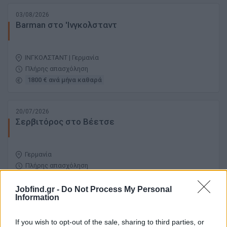
03/08/2026
Barman στο 'Ινγκολσταντ
ΙΝΓΚΟΛΣΤΑΝΤ | Γερμανία
Πλήρης απασχόληση
1800 € ανά μήνα καθαρά
20/07/2026
Σερβιτόρος στο Βέετσε
Γερμανία
Πλήρης απασχόληση
1500 € - 1700 € ανά μήνα καθαρά
Jobfind.gr -
Do Not Process My Personal
Information
σελίδα
1
από
1
If you wish to opt-out of the sale, sharing to third parties, or