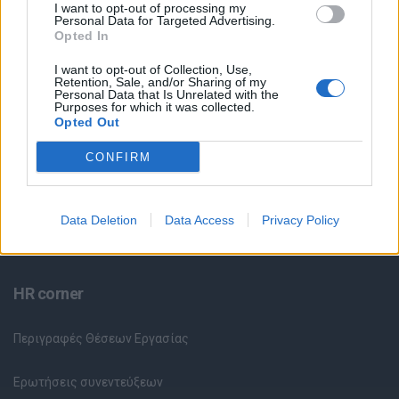
I want to opt-out of processing my
Personal Data for Targeted Advertising.
Θέσεις Εργασίας ανά Ειδικότητα
Opted In
Θέσεις Εργασίας ανά Εταιρεία
I want to opt-out of Collection, Use,
Retention, Sale, and/or Sharing of my
Personal Data that Is Unrelated with the
Purposes for which it was collected.
Κέντρο Βοήθειας
Opted Out
Υπηρεσίες υποψηφίων
CONFIRM
Καταχώρηση Online Βιογραφικού
Data Deletion
Data Access
Privacy Policy
Συμβουλές Καριέρας
HR corner
Περιγραφές Θέσεων Εργασίας
Ερωτήσεις συνεντεύξεων