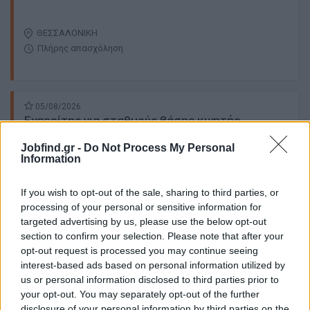
ΘΕΣΣΑΛΟΝΙΚΗ
Πλήρης απασχόληση
05/08/2026
Εναερίτης για σταθμούς βάσης κινητής
τηλεφωνίας
Jobfind.gr -
Do Not Process My Personal
Information
ΝΟΜΟΣ ΘΕΣΣΑΛΟΝΙΚΗΣ | ΘΕΣΣΑΛΟΝΙΚΗ
Πλήρης απασχόληση
If you wish to opt-out of the sale, sharing to third parties, or
1100 € - 1500 € ανά μήνα καθαρά
processing of your personal or sensitive information for
targeted advertising by us, please use the below opt-out
section to confirm your selection. Please note that after your
05/08/2026
opt-out request is processed you may continue seeing
Ηλεκτροσυγκολλητής – Μονταδόρος
interest-based ads based on personal information utilized by
Μεταλλικών Κατασκευών
us or personal information disclosed to third parties prior to
your opt-out. You may separately opt-out of the further
ΝΕΑ ΣΑΝΤΑ ΚΙΛΚΙΣ | ΘΕΣΣΑΛΟΝΙΚΗ
disclosure of your personal information by third parties on the