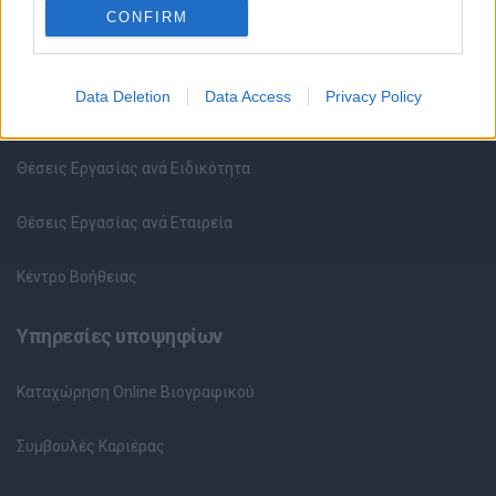
CONFIRM
Θέσεις εργασίας
Data Deletion
Data Access
Privacy Policy
Όλες οι Θέσεις Εργασίας
Θέσεις Εργασίας ανά Ειδικότητα
Θέσεις Εργασίας ανά Εταιρεία
Κέντρο Βοήθειας
Υπηρεσίες υποψηφίων
Καταχώρηση Online Βιογραφικού
Συμβουλές Καριέρας