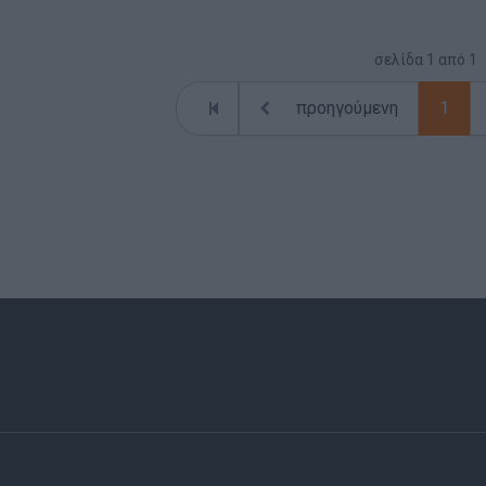
σελίδα
1
από
1
προηγούμενη
1