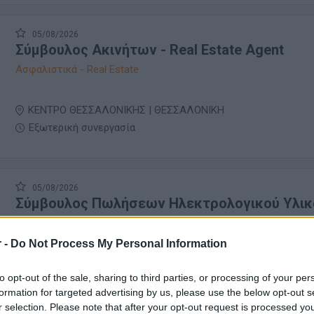
05/08/2026
Σύμβουλος Ακινήτων - Real Estate Αgent
Ασφαλιστικά - Real Estate
ΚΕΝΤΡΟ ΘΕΣΣΑΛΟΝΙΚΗΣ | ΘΕΣΣΑΛΟΝΙΚΗ
Εξωτερική συνεργασία
05/08/2026
Σύμβουλος Πωλήσεων Ηλεκτρολογικού Υλικ
Πωλήσεις Λιανικής - Merchandising
 -
Do Not Process My Personal Information
ΘΕΣΣΑΛΟΝΙΚΗ
to opt-out of the sale, sharing to third parties, or processing of your per
Πλήρης απασχόληση
formation for targeted advertising by us, please use the below opt-out s
r selection. Please note that after your opt-out request is processed y