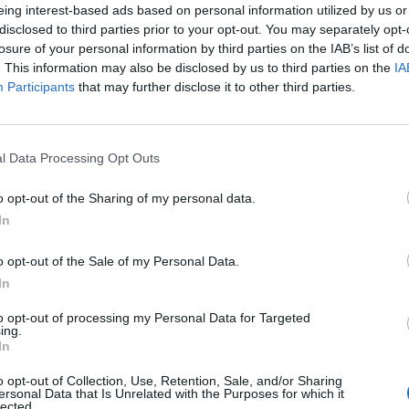
eing interest-based ads based on personal information utilized by us or
disclosed to third parties prior to your opt-out. You may separately opt-
05/08/2026
losure of your personal information by third parties on the IAB’s list of
Εναερίτης για σταθμούς βάσης κινητής τηλε
. This information may also be disclosed by us to third parties on the
IA
Τεχνικοί ΕΠΑΛ / ΙΕΚ - Βοηθοί
Participants
that may further disclose it to other third parties.
ΝΟΜΟΣ ΘΕΣΣΑΛΟΝΙΚΗΣ | ΘΕΣΣΑΛΟΝΙΚΗ
Πλήρης απασχόληση
l Data Processing Opt Outs
1100 € - 1500 € ανά μήνα καθαρά
o opt-out of the Sharing of my personal data.
In
05/08/2026
Ηλεκτροσυγκολλητής – Μονταδόρος Μεταλ
o opt-out of the Sale of my Personal Data.
Κατασκευών
In
Παραγωγή - Εργάτες - Τεχνίτες
to opt-out of processing my Personal Data for Targeted
ing.
ΝΕΑ ΣΑΝΤΑ ΚΙΛΚΙΣ | ΘΕΣΣΑΛΟΝΙΚΗ
In
Πλήρης απασχόληση
o opt-out of Collection, Use, Retention, Sale, and/or Sharing
ersonal Data that Is Unrelated with the Purposes for which it
lected.