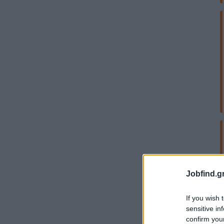
Jobfind.gr
If you wish 
sensitive in
confirm you