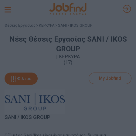
Toggle
navigation
Θέσεις Εργασίας
ΚΕΡΚΥΡΑ
SANI / IKOS GROUP
Νέες Θέσεις Εργασίας SANI / IKOS
GROUP
| ΚΕΡΚΥΡΑ
(17)
My Jobfind
Φίλτρα
SANI / IKOS GROUP
Ο Όμιλος Sani/Ikos είναι ένας καινοτόμος, δυναμικά