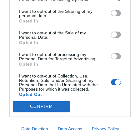
I want to opt-out of the Sharing of my
29/07/2026
personal data.
Α' Μάγειρας
Opted In
I want to opt-out of the Sale of my
Personal Data.
ΚΕΡΚΥΡΑ
Opted In
Πλήρης απασχόληση
I want to opt-out of processing my
Personal Data for Targeted Advertising.
Opted In
29/07/2026
I want to opt-out of Collection, Use,
Υπάλληλος Αποθήκης
Retention, Sale, and/or Sharing of my
Personal Data that Is Unrelated with the
Purposes for which it was collected.
Opted Out
ΚΕΡΚΥΡΑ
Πλήρης απασχόληση
CONFIRM
Data Deletion
Data Access
Privacy Policy
28/07/2026
Chef de Partie