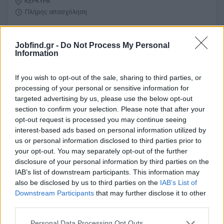
ΚΕΡΚΥΡΑ
Πλήρης απασχόληση
Jobfind.gr -
Do Not Process My Personal
Information
30/07/2026
Assistant Housekeeping Manager
If you wish to opt-out of the sale, sharing to third parties, or
processing of your personal or sensitive information for
ΚΕΡΚΥΡΑ
targeted advertising by us, please use the below opt-out
Πλήρης απασχόληση
section to confirm your selection. Please note that after your
opt-out request is processed you may continue seeing
interest-based ads based on personal information utilized by
us or personal information disclosed to third parties prior to
30/07/2026
your opt-out. You may separately opt-out of the further
Β΄& Γ΄ Μάγειρας
disclosure of your personal information by third parties on the
IAB’s list of downstream participants. This information may
also be disclosed by us to third parties on the
IAB’s List of
ΚΕΡΚΥΡΑ
Downstream Participants
that may further disclose it to other
Πλήρης απασχόληση
third parties.
Personal Data Processing Opt Outs