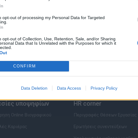
In
to opt-out of processing my Personal Data for Targeted
ing.
In
o opt-out of Collection, Use, Retention, Sale, and/or Sharing
ersonal Data that Is Unrelated with the Purposes for which it
lected.
Out
CONFIRM
Data Deletion
Data Access
Privacy Policy
εσίες υποψηφίων
HR corner
ηση Online Βιογραφικού
Περιγραφές Θέσεων Εργασίας
λές Καριέρας
Ερωτήσεις συνεντεύξεων