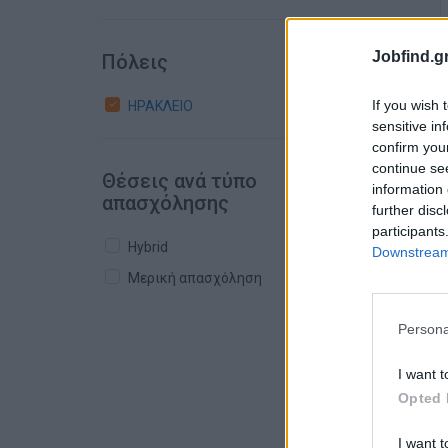
Jobfind.gr
Πόλεις
If you wish 
ΗΡΑΚΛΕΙΟ
sensitive in
confirm you
continue se
Θέσεις ανά τύπο
information 
απασχόλησης
further disc
participants
Hybrid
Downstream 
Μερική απασχόληση
Persona
I want t
Opted 
I want t