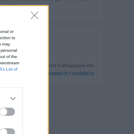
sonal or
ection to
ou may
 personal
out of the
 downstream
Για να στείλετε το βιογραφικό σας
B’s List of
εγγραφείτε
ή
συνδεθείτε
επόμενη