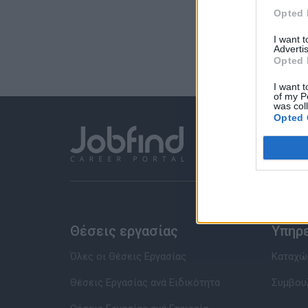
Opted 
I want 
Advertis
Opted 
I want t
of my P
was col
Opted 
Θέσεις εργασίας
Υπηρ
Όλες οι Θέσεις Εργασίας
Καταχώρ
Θέσεις Εργασίας ανά Ειδικότητα
Συμβου