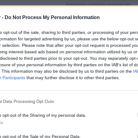
optimizing customer experiences.
περισσότερα για την εταιρεία
 -
Do Not Process My Personal Information
to opt-out of the sale, sharing to third parties, or processing of your per
30/07/2026
formation for targeted advertising by us, please use the below opt-out s
Cosmote e-Value | Σύμβουλος Τηλεφωνικών
r selection. Please note that after your opt-out request is processed y
Πωλήσεων - ΗΡΑΚΛΕΙΟ
eing interest-based ads based on personal information utilized by us or
Τηλεφωνικές Υπηρεσίες
disclosed to third parties prior to your opt-out. You may separately opt-
losure of your personal information by third parties on the IAB’s list of
ΗΡΑΚΛΕΙΟ
. This information may also be disclosed by us to third parties on the
IA
Μερική απασχόληση | Hybrid
Participants
that may further disclose it to other third parties.
l Data Processing Opt Outs
σελίδα
1
από
1
o opt-out of the Sharing of my personal data.
In
προηγούμενη
1
o opt-out of the Sale of my Personal Data.