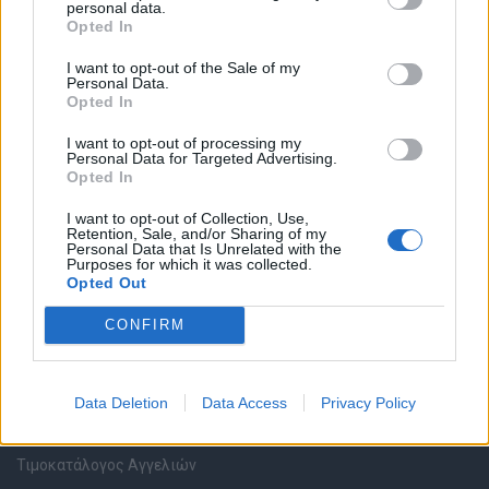
personal data.
Καταχώρηση Online Βιογραφικού
Opted In
I want to opt-out of the Sale of my
Συμβουλές Καριέρας
Personal Data.
Opted In
HR corner
I want to opt-out of processing my
Personal Data for Targeted Advertising.
Opted In
Περιγραφές Θέσεων Εργασίας
I want to opt-out of Collection, Use,
Retention, Sale, and/or Sharing of my
Ερωτήσεις συνεντεύξεων
Personal Data that Is Unrelated with the
Purposes for which it was collected.
Opted Out
Υπολογισμός καθαρού μισθού
CONFIRM
Υπηρεσίες εταιριών
Data Deletion
Data Access
Privacy Policy
Εγγραφή & Καταχώρηση Αγγελίας
Τιμοκατάλογος Αγγελιών