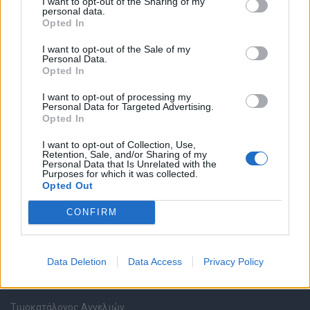
I want to opt-out of the Sharing of my
personal data.
Opted In
Καταχώρηση Online Βιογραφικού
I want to opt-out of the Sale of my
Personal Data.
Συμβουλές Καριέρας
Opted In
I want to opt-out of processing my
HR corner
Personal Data for Targeted Advertising.
Opted In
Περιγραφές Θέσεων Εργασίας
I want to opt-out of Collection, Use,
Retention, Sale, and/or Sharing of my
Personal Data that Is Unrelated with the
Ερωτήσεις συνεντεύξεων
Purposes for which it was collected.
Opted Out
Υπολογισμός καθαρού μισθού
CONFIRM
Υπηρεσίες εταιριών
Data Deletion
Data Access
Privacy Policy
Εγγραφή & Καταχώρηση Αγγελίας
Τιμοκατάλογος Αγγελιών