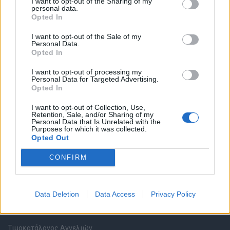
I want to opt-out of the Sharing of my
personal data.
Opted In
Καταχώρηση Online Βιογραφικού
I want to opt-out of the Sale of my
Personal Data.
Συμβουλές Καριέρας
Opted In
I want to opt-out of processing my
HR corner
Personal Data for Targeted Advertising.
Opted In
Περιγραφές Θέσεων Εργασίας
I want to opt-out of Collection, Use,
Retention, Sale, and/or Sharing of my
Personal Data that Is Unrelated with the
Ερωτήσεις συνεντεύξεων
Purposes for which it was collected.
Opted Out
Υπολογισμός καθαρού μισθού
CONFIRM
Υπηρεσίες εταιριών
Data Deletion
Data Access
Privacy Policy
Εγγραφή & Καταχώρηση Αγγελίας
Τιμοκατάλογος Αγγελιών