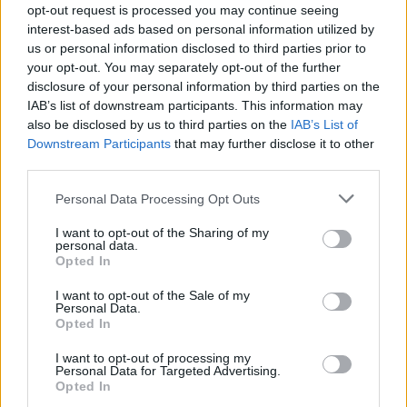
opt-out request is processed you may continue seeing
Πλήρης απασχόληση
interest-based ads based on personal information utilized by
us or personal information disclosed to third parties prior to
your opt-out. You may separately opt-out of the further
disclosure of your personal information by third parties on the
06/08/2026
IAB’s list of downstream participants. This information may
Φαρμακοποιός & Βοηθός Φαρμακείου
also be disclosed by us to third parties on the
IAB’s List of
Downstream Participants
that may further disclose it to other
third parties.
ΚΕΝΤΡΟ ΘΕΣΣΑΛΟΝΙΚΗΣ | ΘΕΣΣΑΛΟΝΙΚΗ
Πλήρης απασχόληση
Personal Data Processing Opt Outs
I want to opt-out of the Sharing of my
personal data.
Opted In
06/08/2026
Βοηθός Φαρμακείου
I want to opt-out of the Sale of my
Personal Data.
Opted In
ΚΑΤΩ ΣΧΟΛΑΡΙ | ΘΕΣΣΑΛΟΝΙΚΗ
I want to opt-out of processing my
Μερική απασχόληση
Personal Data for Targeted Advertising.
Opted In