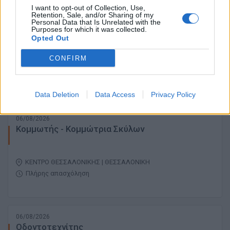
I want to opt-out of Collection, Use,
Retention, Sale, and/or Sharing of my
06/08/2026
Personal Data that Is Unrelated with the
Purposes for which it was collected.
Φαρμακοποιός
Opted Out
CONFIRM
ΠΕΡΙΟΧΗ ΜΑΡΤΙΟΥ | ΘΕΣΣΑΛΟΝΙΚΗ
Πλήρης απασχόληση | Μερική απασχόληση
Data Deletion
Data Access
Privacy Policy
06/08/2026
Κομμωτής - Κομμώτρια Σκύλων
ΚΕΝΤΡΟ ΘΕΣΣΑΛΟΝΙΚΗΣ | ΘΕΣΣΑΛΟΝΙΚΗ
Πλήρης απασχόληση
06/08/2026
Οδοντοτεχνίτης