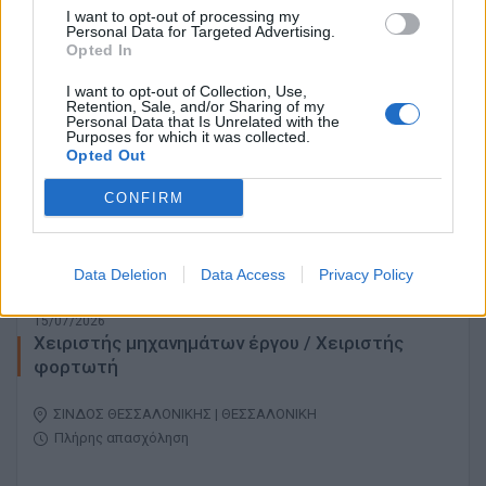
I want to opt-out of processing my
Πλήρης απασχόληση
Personal Data for Targeted Advertising.
Opted In
I want to opt-out of Collection, Use,
Retention, Sale, and/or Sharing of my
16/07/2026
Personal Data that Is Unrelated with the
Χειριστές - Οδηγοί γερανοφόρου οχήματος
Purposes for which it was collected.
Opted Out
(παπαγαλάκι)
CONFIRM
ΚΑΡΔΙΑ | ΘΕΣΣΑΛΟΝΙΚΗ
Πλήρης απασχόληση
Data Deletion
Data Access
Privacy Policy
15/07/2026
Χειριστής μηχανημάτων έργου / Χειριστής
φορτωτή
ΣΙΝΔΟΣ ΘΕΣΣΑΛΟΝΙΚΗΣ | ΘΕΣΣΑΛΟΝΙΚΗ
Πλήρης απασχόληση