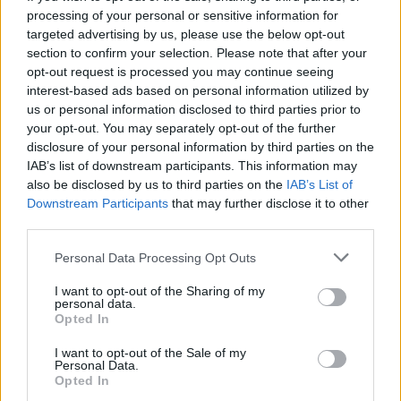
processing of your personal or sensitive information for
targeted advertising by us, please use the below opt-out
section to confirm your selection. Please note that after your
ΔΙΑΒΑΤΑ | ΘΕΣΣΑΛΟΝΙΚΗ
opt-out request is processed you may continue seeing
Πλήρης απασχόληση
interest-based ads based on personal information utilized by
us or personal information disclosed to third parties prior to
your opt-out. You may separately opt-out of the further
disclosure of your personal information by third parties on the
21/07/2026
IAB’s list of downstream participants. This information may
Χειριστής ή Βοηθός Χειριστή Μηχανημάτων
also be disclosed by us to third parties on the
IAB’s List of
Έργου
Downstream Participants
that may further disclose it to other
third parties.
ΠΛΗΣΙΟΝ ΒΙΠΕ ΣΙΝΔΟΥ | ΘΕΣΣΑΛΟΝΙΚΗ
Πλήρης απασχόληση
Personal Data Processing Opt Outs
I want to opt-out of the Sharing of my
personal data.
Opted In
17/07/2026
Χειριστής Μηχανημάτων Έργου
I want to opt-out of the Sale of my
Personal Data.
Opted In
ΑΜΠΕΛΟΚΗΠΟΙ - ΜΕΝΕΜΕΝΗ | ΘΕΣΣΑΛΟΝΙΚΗ