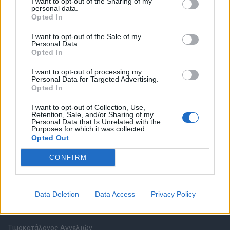
I want to opt-out of the Sharing of my
personal data.
Opted In
Καταχώρηση Online Βιογραφικού
I want to opt-out of the Sale of my
Personal Data.
Συμβουλές Καριέρας
Opted In
I want to opt-out of processing my
HR corner
Personal Data for Targeted Advertising.
Opted In
Περιγραφές Θέσεων Εργασίας
I want to opt-out of Collection, Use,
Retention, Sale, and/or Sharing of my
Personal Data that Is Unrelated with the
Ερωτήσεις συνεντεύξεων
Purposes for which it was collected.
Opted Out
Υπολογισμός καθαρού μισθού
CONFIRM
Υπηρεσίες εταιριών
Data Deletion
Data Access
Privacy Policy
Εγγραφή & Καταχώρηση Αγγελίας
Τιμοκατάλογος Αγγελιών