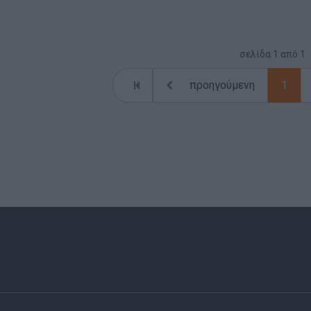
σελίδα
1
από
1
προηγούμενη
1