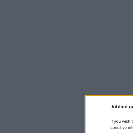
Jobfind.gr
If you wish 
sensitive in