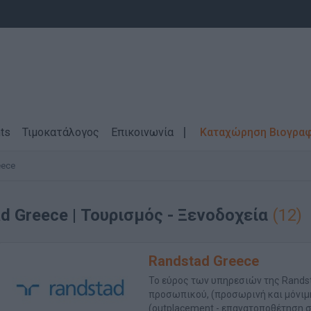
ts
Τιμοκατάλογος
Επικοινωνία
Καταχώρηση Βιογρα
eece
d Greece |
Τουρισμός - Ξενοδοχεία
(12)
Randstad Greece
Το εύρος των υπηρεσιών της Randst
προσωπικού, (προσωρινή και μόνιμη
(outplacement - επανατοποθέτηση σ