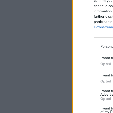
confirm you
continue se
information 
further disc
participants
Downstream 
Persona
I want t
Opted 
I want t
Opted 
I want 
Advertis
Opted 
I want t
of my P