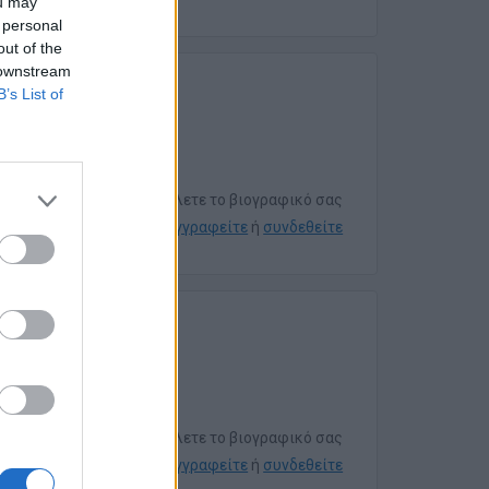
ou may
 personal
out of the
 downstream
B’s List of
Για να στείλετε το βιογραφικό σας
εγγραφείτε
ή
συνδεθείτε
Για να στείλετε το βιογραφικό σας
εγγραφείτε
ή
συνδεθείτε