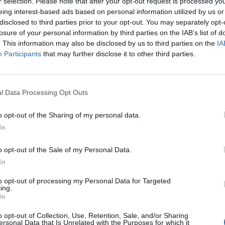
r selection. Please note that after your opt-out request is processed y
eing interest-based ads based on personal information utilized by us or
disclosed to third parties prior to your opt-out. You may separately opt-
losure of your personal information by third parties on the IAB’s list of
13/07/2026
. This information may also be disclosed by us to third parties on the
IA
Party Host
Participants
that may further disclose it to other third parties.
Τουρισμός - Ξενοδοχεία
ΑΓΙΟΣ ΙΩΑΝΝΗΣ ΡΕΝΤΗΣ | ΑΘΗΝΑ - ΑΤΤΙΚΗ
l Data Processing Opt Outs
Πλήρης απασχόληση | Μερική απασχόληση
o opt-out of the Sharing of my personal data.
In
13/07/2026
o opt-out of the Sale of my Personal Data.
Επόπτης Τραμπολίνου
In
Τουρισμός - Ξενοδοχεία
to opt-out of processing my Personal Data for Targeted
ing.
In
ΑΓΙΟΣ ΙΩΑΝΝΗΣ ΡΕΝΤΗΣ | ΑΘΗΝΑ - ΑΤΤΙΚΗ
Πλήρης απασχόληση | Μερική απασχόληση
o opt-out of Collection, Use, Retention, Sale, and/or Sharing
ersonal Data that Is Unrelated with the Purposes for which it