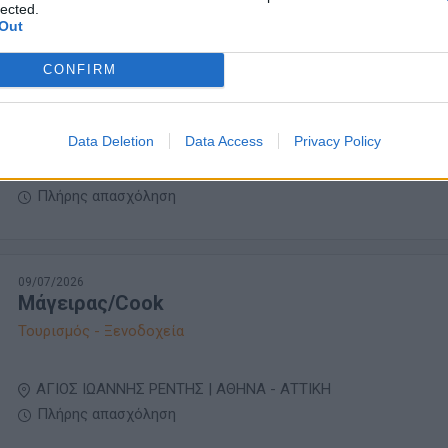
lected.
Out
10/07/2026
CONFIRM
Room Attendant / Housekeeper
Τουρισμός - Ξενοδοχεία
Data Deletion
Data Access
Privacy Policy
ΓΛΥΦΑΔΑ | ΑΘΗΝΑ - ΑΤΤΙΚΗ
Πλήρης απασχόληση
09/07/2026
Μάγειρας/Cook
Τουρισμός - Ξενοδοχεία
ΑΓΙΟΣ ΙΩΑΝΝΗΣ ΡΕΝΤΗΣ | ΑΘΗΝΑ - ΑΤΤΙΚΗ
Πλήρης απασχόληση