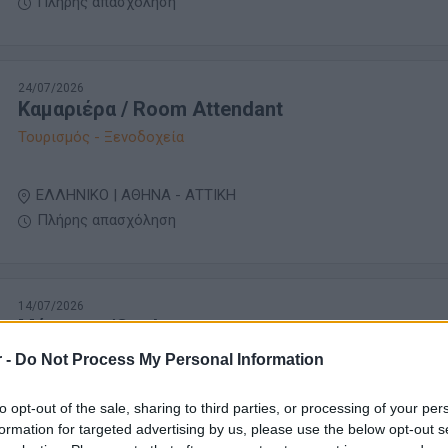
Πλήρης απασχόληση
24/07/2026
Καμαριέρα / Room Attendant
Τουρισμός - Ξενοδοχεία
ΕΛΛΗΝΙΚΟ | ΑΘΗΝΑ - ΑΤΤΙΚΗ
Πλήρης απασχόληση
14/07/2026
Μάγειρας/Cook
Τουρισμός - Ξενοδοχεία
 -
Do Not Process My Personal Information
to opt-out of the sale, sharing to third parties, or processing of your per
ΑΓΙΟΣ ΙΩΑΝΝΗΣ ΡΕΝΤΗΣ | ΑΘΗΝΑ - ΑΤΤΙΚΗ
formation for targeted advertising by us, please use the below opt-out s
Πλήρης απασχόληση | Μερική απασχόληση