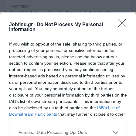
23/07/2026
Guest Relations Agent - Domes Aulus Zante
Jobfind.gr -
Do Not Process My Personal
Information
ΖΑΚΥΝΘΟΣ
Πλήρης απασχόληση
If you wish to opt-out of the sale, sharing to third parties, or
processing of your personal or sensitive information for
targeted advertising by us, please use the below opt-out
section to confirm your selection. Please note that after your
23/07/2026
opt-out request is processed you may continue seeing
Guest Relations Supervisor - Domes Aulus Zante
interest-based ads based on personal information utilized by
us or personal information disclosed to third parties prior to
your opt-out. You may separately opt-out of the further
ΖΑΚΥΝΘΟΣ
disclosure of your personal information by third parties on the
Πλήρης απασχόληση
IAB’s list of downstream participants. This information may
also be disclosed by us to third parties on the
IAB’s List of
Downstream Participants
that may further disclose it to other
third parties.
21/07/2026
Barman / Barwoman
Personal Data Processing Opt Outs