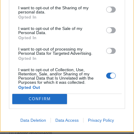
I want to opt-out of the Sharing of my
personal data.
ΖΑΚΥΝΘΟΣ
Opted In
Πλήρης απασχόληση
I want to opt-out of the Sale of my
Personal Data.
Opted In
20/07/2026
I want to opt-out of processing my
Σερβιτόρος - Σερβιτορα
Personal Data for Targeted Advertising.
Opted In
ΑΝΑΦΩΝΗΤΡΙΑ | ΖΑΚΥΝΘΟΣ
I want to opt-out of Collection, Use,
Retention, Sale, and/or Sharing of my
Πλήρης απασχόληση
Personal Data that Is Unrelated with the
Purposes for which it was collected.
Opted Out
CONFIRM
17/07/2026
Σερβιτόροι / Βοηθοί Σερβιτόρων
Data Deletion
Data Access
Privacy Policy
ΤΡΑΓΑΚΙ | ΖΑΚΥΝΘΟΣ
Πλήρης απασχόληση