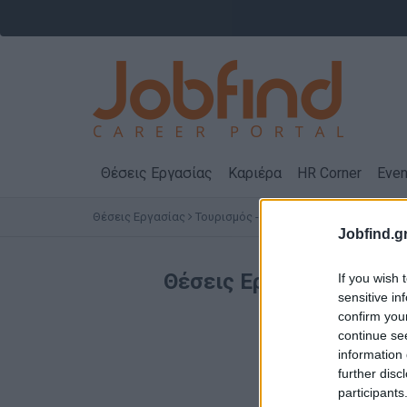
Θέσεις Εργασίας
Καριέρα
HR Corner
Even
Θέσεις Εργασίας
Τουρισμός - Ξενοδοχεία
ΑΝΤΙΠΑΡΟΣ
Jobfind.gr
Θέσεις Εργασίας
Τουρισ
If you wish 
sensitive in
confirm you
continue se
information 
further disc
participants