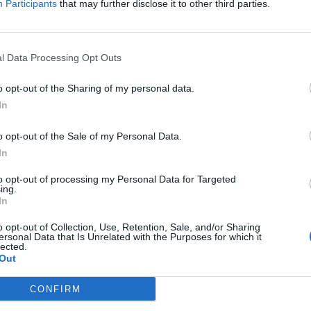
Participants
that may further disclose it to other third parties.
Δείτε όλες τις θέσεις εργασίας εδώ
l Data Processing Opt Outs
o opt-out of the Sharing of my personal data.
In
o opt-out of the Sale of my Personal Data.
In
to opt-out of processing my Personal Data for Targeted
ing.
εσίες υποψηφίων
HR corner
In
ηση Online Βιογραφικού
o opt-out of Collection, Use, Retention, Sale, and/or Sharing
Περιγραφές Θέσεων Εργασίας
ersonal Data that Is Unrelated with the Purposes for which it
lected.
λές Καριέρας
Ερωτήσεις συνεντεύξεων
Out
Υπολογισμός καθαρού μισθού
CONFIRM