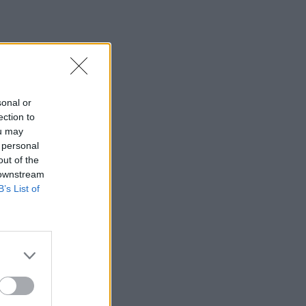
sonal or
ection to
ou may
 personal
out of the
 downstream
B’s List of