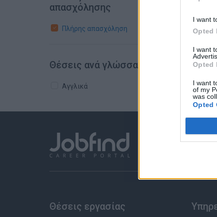
απασχόλησης
I want t
Πλήρης απασχόληση
Opted 
I want 
Advertis
Θέσεις ανά γλώσσα
Opted 
I want t
Αγγλικά
of my P
was col
Opted 
Θέσεις εργασίας
Υπηρ