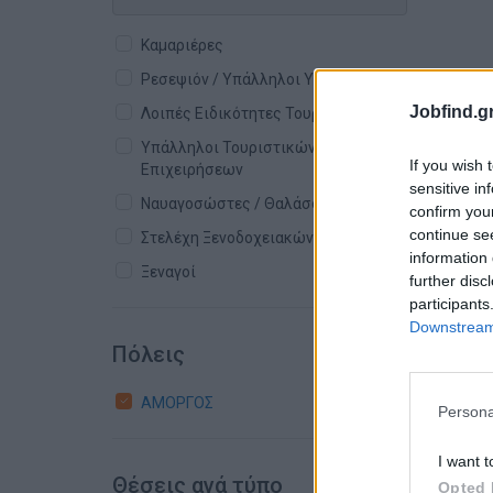
Καμαριέρες
Ρεσεψιόν / Υπάλληλοι Υποδοχής
Jobfind.gr
Λοιπές Ειδικότητες Τουρισμού
Υπάλληλοι Τουριστικών
If you wish 
Επιχειρήσεων
sensitive in
Ναυαγοσώστες / Θαλάσσια Σπορ
confirm you
continue se
Στελέχη Ξενοδοχειακών Μονάδων
information 
Ξεναγοί
further disc
participants
Downstream 
Πόλεις
ΑΜΟΡΓΟΣ
Persona
I want t
Θέσεις ανά τύπο
Opted 