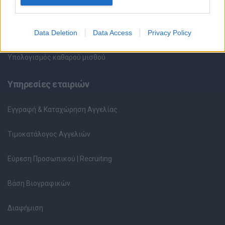
Περιγραφές Θέσεων Εργασίας
Data Deletion
Data Access
Privacy Policy
Ερωτήσεις συνεντεύξεων
Υπολογισμός καθαρού μισθού
Υπηρεσίες εταιριών
Εγγραφή & Καταχώρηση Αγγελίας
Τιμοκατάλογος Αγγελιών
Εύρεση Προσωπικού | Recruiting
Βάση Βιογραφικών
Διαφήμιση