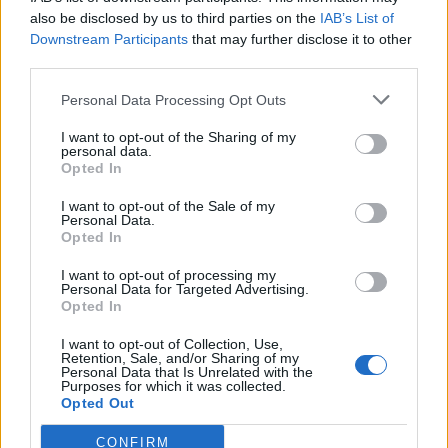
Θέσεις εργασίας
also be disclosed by us to third parties on the
IAB’s List of
Downstream Participants
that may further disclose it to other
third parties.
Όλες οι Θέσεις Εργασίας
Personal Data Processing Opt Outs
Θέσεις Εργασίας ανά Ειδικότητα
I want to opt-out of the Sharing of my
personal data.
Θέσεις Εργασίας ανά Εταιρεία
Opted In
I want to opt-out of the Sale of my
Κέντρο Βοήθειας
Personal Data.
Opted In
Υπηρεσίες υποψηφίων
I want to opt-out of processing my
Personal Data for Targeted Advertising.
Opted In
Καταχώρηση Online Βιογραφικού
I want to opt-out of Collection, Use,
Retention, Sale, and/or Sharing of my
Συμβουλές Καριέρας
Personal Data that Is Unrelated with the
Purposes for which it was collected.
Opted Out
HR corner
CONFIRM