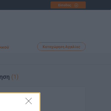
Είσοδος
φικού
Καταχώρηση Αγγελίας
ληση
(1)