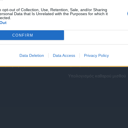
o opt-out of Collection, Use, Retention, Sale, and/or Sharing
ersonal Data that Is Unrelated with the Purposes for which it
lected.
Out
CONFIRM
εσίες υποψηφίων
HR corner
ηση Online Βιογραφικού
Περιγραφές Θέσεων Εργασίας
Data Deletion
Data Access
Privacy Policy
λές Καριέρας
Ερωτήσεις συνεντεύξεων
Υπολογισμός καθαρού μισθού