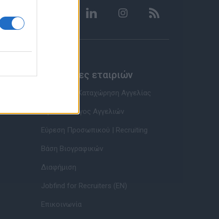
Υπηρεσίες εταιριών
Εγγραφή & Καταχώρηση Αγγελίας
Τιμοκατάλογος Αγγελιών
Εύρεση Προσωπικού | Recruiting
Βάση Βιογραφικών
Διαφήμιση
Jobfind for Recruiters (EN)
Επικοινωνία