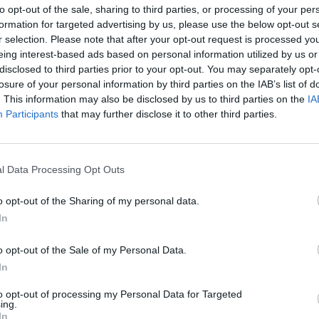
to opt-out of the sale, sharing to third parties, or processing of your per
formation for targeted advertising by us, please use the below opt-out s
ΣΕΡΡΕΣ
r selection. Please note that after your opt-out request is processed y
Πλήρης απασχόληση | Εργασία από το σπίτι
eing interest-based ads based on personal information utilized by us or
disclosed to third parties prior to your opt-out. You may separately opt-
losure of your personal information by third parties on the IAB’s list of
. This information may also be disclosed by us to third parties on the
IA
Participants
that may further disclose it to other third parties.
σελίδα
1
από
1
προηγούμενη
1
l Data Processing Opt Outs
o opt-out of the Sharing of my personal data.
In
o opt-out of the Sale of my Personal Data.
In
to opt-out of processing my Personal Data for Targeted
ing.
In