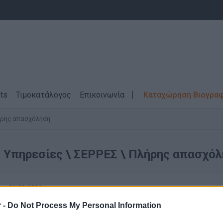
ts
Τιμοκατάλογος
Επικοινωνία
Καταχώρηση Βιογρα
ρης απασχόληση
 Υπηρεσίες \ ΣΕΡΡΕΣ \ Πλήρης απασχό
06/08/2026
Sales Representative Advisor - Σέρρες
 -
Do Not Process My Personal Information
Τηλεφωνικές Υπηρεσίες