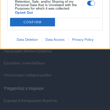
Υπηρεσίες υποψηφίων
Retention, Sale, and/or Sharing of my
Personal Data that Is Unrelated with the
Purposes for which it was collected.
Opted Out
Καταχώρηση Online Βιογραφικού
CONFIRM
Συμβουλές Καριέρας
HR corner
Data Deletion
Data Access
Privacy Policy
Περιγραφές Θέσεων Εργασίας
Ερωτήσεις συνεντεύξεων
Υπολογισμός καθαρού μισθού
Υπηρεσίες εταιριών
Εγγραφή & Καταχώρηση Αγγελίας