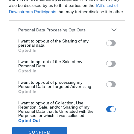
Θέσεις εργασίας
also be disclosed by us to third parties on the
IAB’s List of
Downstream Participants
that may further disclose it to other
third parties.
Όλες οι Θέσεις Εργασίας
Personal Data Processing Opt Outs
Θέσεις Εργασίας ανά Ειδικότητα
I want to opt-out of the Sharing of my
personal data.
Θέσεις Εργασίας ανά Εταιρεία
Opted In
I want to opt-out of the Sale of my
Κέντρο Βοήθειας
Personal Data.
Opted In
Υπηρεσίες υποψηφίων
I want to opt-out of processing my
Personal Data for Targeted Advertising.
Opted In
Καταχώρηση Online Βιογραφικού
I want to opt-out of Collection, Use,
Retention, Sale, and/or Sharing of my
Συμβουλές Καριέρας
Personal Data that Is Unrelated with the
Purposes for which it was collected.
Opted Out
HR corner
CONFIRM