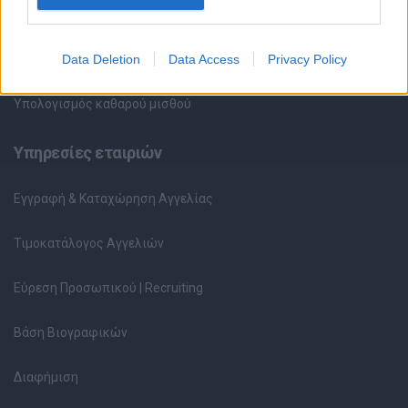
Περιγραφές Θέσεων Εργασίας
Data Deletion
Data Access
Privacy Policy
Ερωτήσεις συνεντεύξεων
Υπολογισμός καθαρού μισθού
Υπηρεσίες εταιριών
Εγγραφή & Καταχώρηση Αγγελίας
Τιμοκατάλογος Αγγελιών
Εύρεση Προσωπικού | Recruiting
Βάση Βιογραφικών
Διαφήμιση