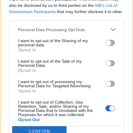
Θέσεις εργασίας
also be disclosed by us to third parties on the
IAB’s List of
Downstream Participants
that may further disclose it to other
third parties.
Όλες οι Θέσεις Εργασίας
Personal Data Processing Opt Outs
Θέσεις Εργασίας ανά Ειδικότητα
I want to opt-out of the Sharing of my
personal data.
Θέσεις Εργασίας ανά Εταιρεία
Opted In
I want to opt-out of the Sale of my
Κέντρο Βοήθειας
Personal Data.
Opted In
Υπηρεσίες υποψηφίων
I want to opt-out of processing my
Personal Data for Targeted Advertising.
Opted In
Καταχώρηση Online Βιογραφικού
I want to opt-out of Collection, Use,
Retention, Sale, and/or Sharing of my
Συμβουλές Καριέρας
Personal Data that Is Unrelated with the
Purposes for which it was collected.
Opted Out
HR corner
CONFIRM