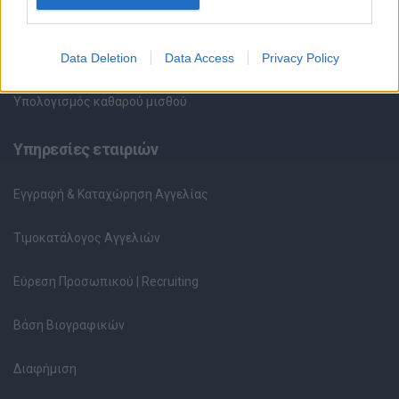
Περιγραφές Θέσεων Εργασίας
Data Deletion
Data Access
Privacy Policy
Ερωτήσεις συνεντεύξεων
Υπολογισμός καθαρού μισθού
Υπηρεσίες εταιριών
Εγγραφή & Καταχώρηση Αγγελίας
Τιμοκατάλογος Αγγελιών
Εύρεση Προσωπικού | Recruiting
Βάση Βιογραφικών
Διαφήμιση